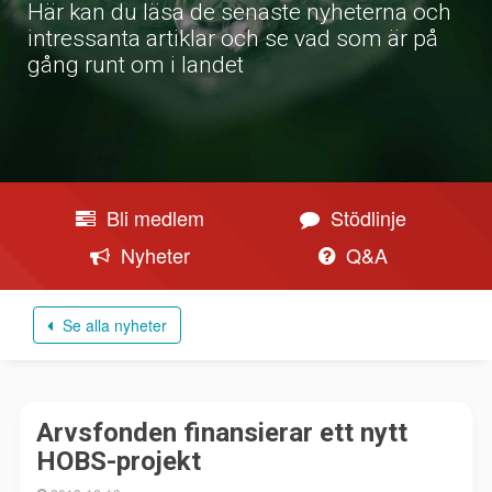
Här kan du läsa de senaste nyheterna och
intressanta artiklar och se vad som är på
gång runt om i landet
Bli medlem
Stödlinje
Nyheter
Q&A
Se alla nyheter
Arvsfonden finansierar ett nytt
HOBS-projekt