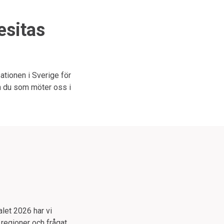
esitas
ationen i Sverige för
n du som möter oss i
alet 2026 har vi
regioner och frågat