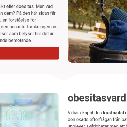
kt eller obesitas. Men vad
an dem? På den här sidan får
, en förståelse för
 den senaste forskningen om
lser som belyser hur det är
mande bemötande.
obesitasvard
Vi har skapat den
kostnadsfr
den ökade efterfrågan från pa
upplever svårigheter med att h