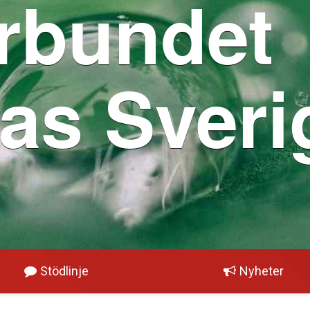
rbundet
as Sveri
Stödlinje
Nyheter