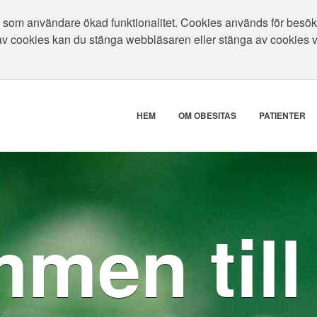
som användare ökad funktionalitet. Cookies används för besökar
av cookies kan du stänga webbläsaren eller stänga av cookies 
HEM
OM OBESITAS
PATIENTER
men till