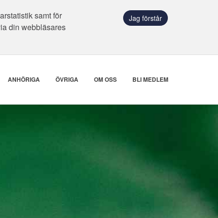
statistik samt för
Jag förstår
via din webbläsares
ANHÖRIGA
ÖVRIGA
OM OSS
BLI MEDLEM