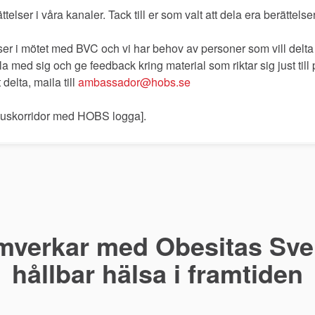
telser i våra kanaler. Tack till er som valt att dela era berättelse
elser i mötet med BVC och vi har behov av personer som vill delta
dela med sig och ge feedback kring material som riktar sig just ti
 delta, maila till
ambassador@hobs.se
khuskorridor med HOBS logga].
mverkar med Obesitas Sver
hållbar hälsa i framtiden