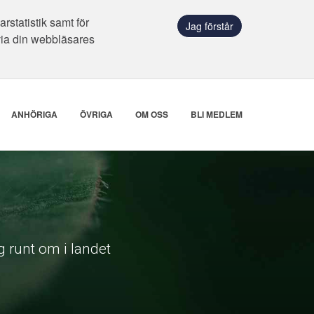
statistik samt för
Jag förstår
via din webbläsares
ANHÖRIGA
ÖVRIGA
OM OSS
BLI MEDLEM
 runt om i landet