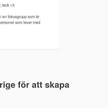
r, tack <3
 i en fokusgrupp som är
ll personer som lever med
ige för att skapa