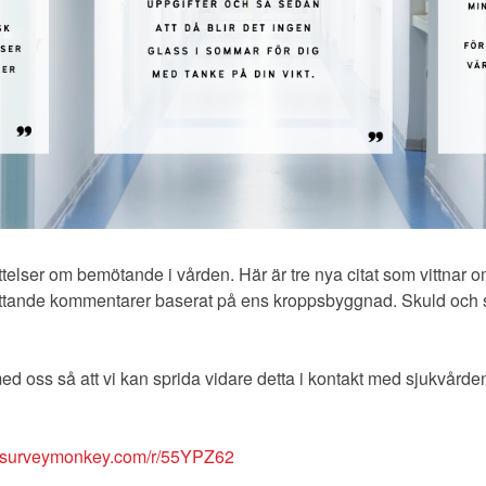
ättelser om bemötande i vården. Här är tre nya citat som vittnar 
dsättande kommentarer baserat på ens kroppsbyggnad. Skuld och
 med oss så att vi kan sprida vidare detta i kontakt med sjukvården 
sv.surveymonkey.com/r/55YPZ62