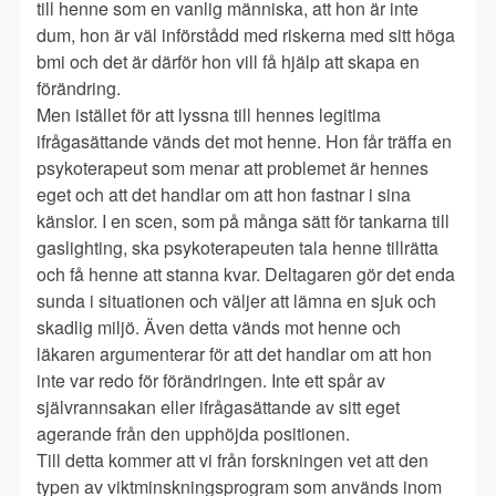
till henne som en vanlig människa, att hon är inte
dum, hon är väl införstådd med riskerna med sitt höga
bmi och det är därför hon vill få hjälp att skapa en
förändring.
Men istället för att lyssna till hennes legitima
ifrågasättande vänds det mot henne. Hon får träffa en
psykoterapeut som menar att problemet är hennes
eget och att det handlar om att hon fastnar i sina
känslor. I en scen, som på många sätt för tankarna till
gaslighting, ska psykoterapeuten tala henne tillrätta
och få henne att stanna kvar. Deltagaren gör det enda
sunda i situationen och väljer att lämna en sjuk och
skadlig miljö. Även detta vänds mot henne och
läkaren argumenterar för att det handlar om att hon
inte var redo för förändringen. Inte ett spår av
självrannsakan eller ifrågasättande av sitt eget
agerande från den upphöjda positionen.
Till detta kommer att vi från forskningen vet att den
typen av viktminskningsprogram som används inom