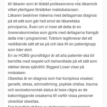
till läkaren som är iklädd professionens vita läkarrock
vilket ytterligare förstärker maktobalansen.
Läkaren beskriver riskerna med deltagarnas diagnos
på ett sätt som går helt emot de läkaretiska
principerna. Även om vi inser att detta är en
överenskommelse som gjorts med deltagarna framgår
detta inte i programmet. Tvärtom legitimerar det ett
nedlåtande sätt att se på och tala till en patientgrupp
som lider stort.
En av HOBS grundfrågor är att alla patienter ska bli
bemötta med respekt och behandlade på ett sätt som
stärker deras självtillit. Biggest Loser visar på
motsatsen.
Obesitas är en diagnos som har komplexa orsaker;
genetik, stress, sömnstörning, psykisk ohälsa, trauma
och socioekonomisk status är bara några av de
bakomliggande orsakerna till varför vissa personer
utvecklar obesitas.
Det är tydligt att flera av deltagarna i programmet