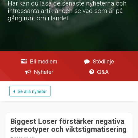
Här kan du läsa de senaste nyheterna och
intressanta artiklar och se vad som är på
gång runt om i landet
Bli medlem
Stödlinje
Nyheter
Q&A
Se alla nyheter
Biggest Loser förstärker negativa
stereotyper och viktstigmatisering