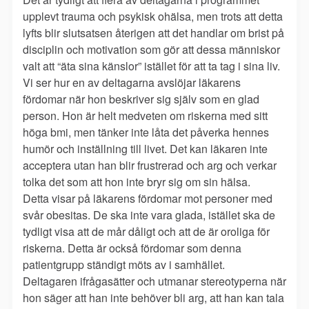
upplevt trauma och psykisk ohälsa, men trots att detta
lyfts blir slutsatsen återigen att det handlar om brist på
disciplin och motivation som gör att dessa människor
valt att “äta sina känslor” istället för att ta tag i sina liv.
Vi ser hur en av deltagarna avslöjar läkarens
fördomar när hon beskriver sig själv som en glad
person. Hon är helt medveten om riskerna med sitt
höga bmi, men tänker inte låta det påverka hennes
humör och inställning till livet. Det kan läkaren inte
acceptera utan han blir frustrerad och arg och verkar
tolka det som att hon inte bryr sig om sin hälsa.
Detta visar på läkarens fördomar mot personer med
svår obesitas. De ska inte vara glada, istället ska de
tydligt visa att de mår dåligt och att de är oroliga för
riskerna. Detta är också fördomar som denna
patientgrupp ständigt möts av i samhället.
Deltagaren ifrågasätter och utmanar stereotyperna när
hon säger att han inte behöver bli arg, att han kan tala