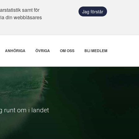
statistik samt för
Jag förstår
via din webbläsares
ANHÖRIGA
ÖVRIGA
OM OSS
BLI MEDLEM
 runt om i landet