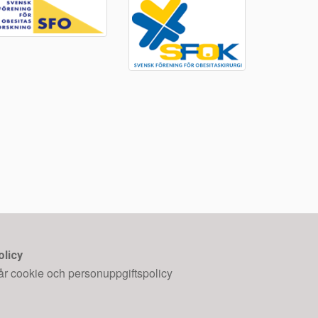
olicy
år cookie och personuppgiftspolicy