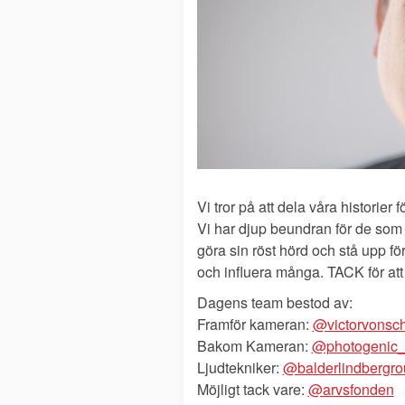
Vi tror på att dela våra historier
Vi har djup beundran för de som v
göra sin röst hörd och stå upp f
och influera många. TACK för att
Dagens team bestod av:
Framför kameran:
@victorvonsch
Bakom Kameran:
@photogenic_
Ljudtekniker:
@balderlindbergro
Möjligt tack vare:
@arvsfonden