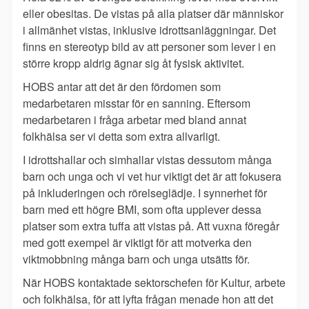
eller obesitas. De vistas på alla platser där människor
i allmänhet vistas, inklusive idrottsanläggningar. Det
finns en stereotyp bild av att personer som lever i en
större kropp aldrig ägnar sig åt fysisk aktivitet.
HOBS antar att det är den fördomen som
medarbetaren misstar för en sanning. Eftersom
medarbetaren i fråga arbetar med bland annat
folkhälsa ser vi detta som extra allvarligt.
I idrottshallar och simhallar vistas dessutom många
barn och unga och vi vet hur viktigt det är att fokusera
på inkluderingen och rörelseglädje. I synnerhet för
barn med ett högre BMI, som ofta upplever dessa
platser som extra tuffa att vistas på. Att vuxna föregår
med gott exempel är viktigt för att motverka den
viktmobbning många barn och unga utsätts för.
När HOBS kontaktade sektorschefen för Kultur, arbete
och folkhälsa, för att lyfta frågan menade hon att det