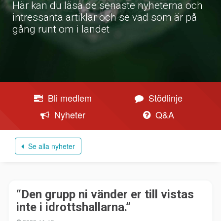
Här kan du läsa de senaste nyheterna och
intressanta artiklar och se vad som är på
gång runt om i landet
Bli medlem
Stödlinje
Nyheter
Q&A
Se alla nyheter
“Den grupp ni vänder er till vistas
inte i idrottshallarna.”