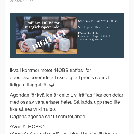
2020-04-22
Ikväll kommer mötet ”HOBS träffas” för
obesitasopererade att ske digitalt precis som vi
tidigare flaggat för
😀
Agendan för kvällen är enkelt, vi träffas fikar och delar
med oss av våra erfarenheter. Så ladda upp med lite
fika så ses vi kl 18:00.
Dagens agenda ser ut som följande:
⭐️
Vad är HOBS ?
⭐️
Vem är Kim, och varför har bjudit hon in till denna