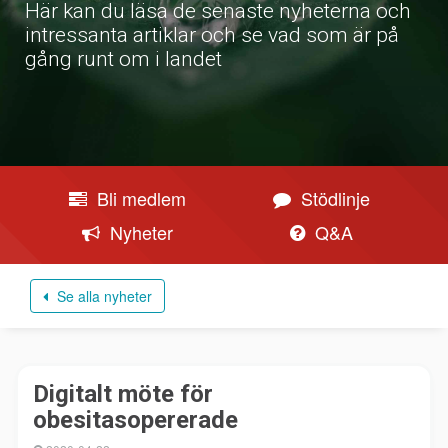
Här kan du läsa de senaste nyheterna och
intressanta artiklar och se vad som är på
gång runt om i landet
Bli medlem
Stödlinje
Nyheter
Q&A
Se alla nyheter
Digitalt möte för
obesitasopererade