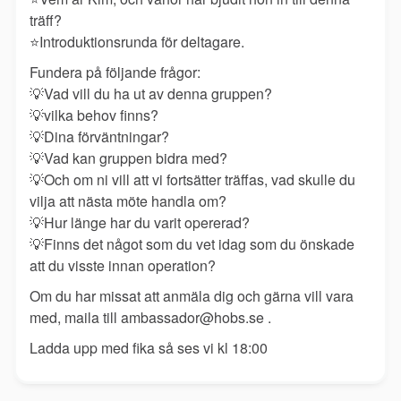
träff?
⭐️
Introduktionsrunda för deltagare.
Fundera på följande frågor:
💡
Vad vill du ha ut av denna gruppen?
💡
vilka behov finns?
💡
Dina förväntningar?
💡
Vad kan gruppen bidra med?
💡
Och om ni vill att vi fortsätter träffas, vad skulle du
vilja att nästa möte handla om?
💡
Hur länge har du varit opererad?
💡
Finns det något som du vet idag som du önskade
att du visste innan operation?
Om du har missat att anmäla dig och gärna vill vara
med, maila till ambassador@hobs.se .
Ladda upp med fika så ses vi kl 18:00