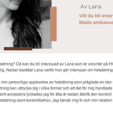
etsätning? Då kan du bli intervjuad av Lana som är volontär på
tlig. Nedan berättar Lana varför hon gör intervjuer om hetsätning
v min personliga upplevelse av hetsätning som präglade en stor 
ätning kan uttrycka sig i olika former och att det för mig handlade 
t acceptans lyckades jag för åtta år sedan återfå den kontrol
etsätning samt kontrollbehov. Jag kände mig fri och min relation 