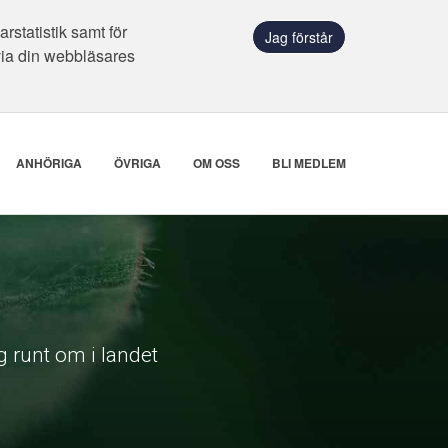
statistik samt för
Jag förstår
via din webbläsares
ANHÖRIGA
ÖVRIGA
OM OSS
BLI MEDLEM
 runt om i landet