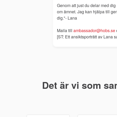
Genom att just du delar med dig
om ämnet. Jag kan hjälpa till gen
dig."- Lana
Maila till
ambassador@hobs.se
o
[ST: Ett ansiktsporträtt av Lana
Det är vi som sa