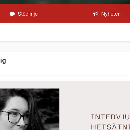
Stödlinje
Nyheter
ig