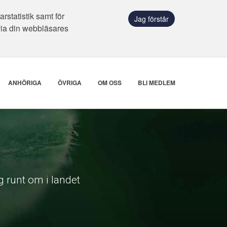
statistik samt för
Jag förstår
via din webbläsares
ANHÖRIGA
ÖVRIGA
OM OSS
BLI MEDLEM
 runt om i landet