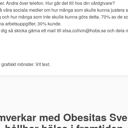
nter. Andra över telefon. Hur går det till hos din vårdgivare?
å våra sociala medier om hur många som skulle kunna justera si
ig och hur många som inte skulle kunna göra detta. 70% av de 
ina arbetsuppgifter, 30% kunde.
r dig så skicka gärna ett mail till elsa.collvin@hobs.se och dela 
rafiskt mönster. Vit text.
mverkar med Obesitas Sver
hållbar hälsa i framtiden