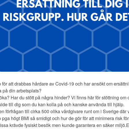
p för att drabbas hårdare av Covid-19 och har ansökt om ersättni
a på din arbetsplats?
öka? Har du stött på några hinder? Vi finns här för stöttning om 
uide till dig som du kan kolla på och kanske använda till hjälp.
en förfrågan till cirka 500 olika vårdgivare runt om i Sverige där 
rupp pga högt BMI så smidigt och hur de gör för att minimera risk 
 Vissa krävde fysiskt besök men kunde garantera en säker miljö.E