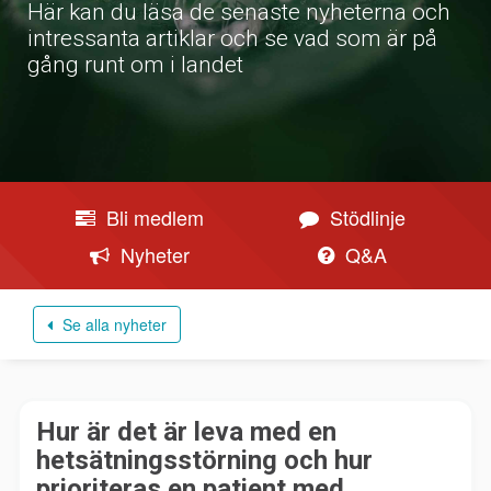
Här kan du läsa de senaste nyheterna och
intressanta artiklar och se vad som är på
gång runt om i landet
Bli medlem
Stödlinje
Nyheter
Q&A
Se alla nyheter
Hur är det är leva med en
hetsätningsstörning och hur
prioriteras en patient med