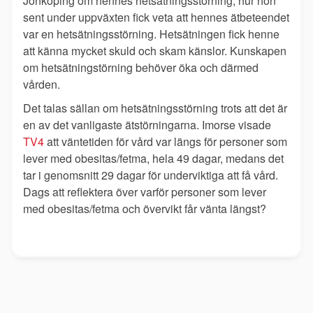
Jönköping om hennes hetsätningsstörning, hur hon
sent under uppväxten fick veta att hennes ätbeteendet
var en hetsätningsstörning. Hetsätningen fick henne
att känna mycket skuld och skam känslor. Kunskapen
om hetsätningstörning behöver öka och därmed
vården.
Det talas sällan om hetsätningsstörning trots att det är
en av det vanligaste ätstörningarna. Imorse visade
TV4
att väntetiden fö
r vård var längs för personer som
lever med obesitas/fetma, hela 49 dagar, medans det
tar i genomsnitt 29 dagar för underviktiga att få vård.
Dags att reflektera över varför personer som lever
med obesitas/fetma och övervikt får vänta längst?