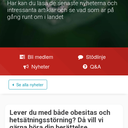
Här kan du läsa de senaste nyheterna och
intressanta artiklar och se vad som är på
gång runt om i landet
Bli medlem
Stödlinje
Nyheter
Q&A
Se alla nyheter
Lever du med både obesitas och
hetsätningsstörning? Då vill vi
gärna höra din berättelse.