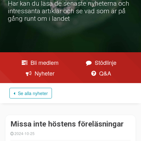
Här kan du läsa de senaste nyheterna och
intressanta artiklar och se vad som är på
gång runt om i landet
Bli medlem
Stödlinje
Nyheter
Q&A
Se alla nyheter
Missa inte höstens föreläsningar
2024-10-25