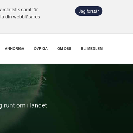
statistik samt för
Jag förstår
via din webbläsares
ANHÖRIGA
ÖVRIGA
OM OSS
BLI MEDLEM
 runt om i landet