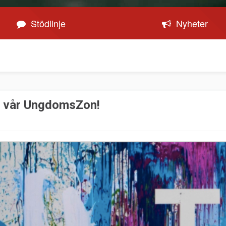
Stödlinje
Nyheter
at vår UngdomsZon!