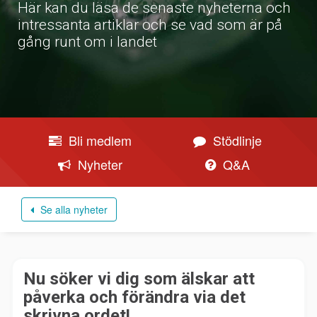
Här kan du läsa de senaste nyheterna och
intressanta artiklar och se vad som är på
gång runt om i landet
Bli medlem
Stödlinje
Nyheter
Q&A
Se alla nyheter
Nu söker vi dig som älskar att
påverka och förändra via det
skrivna ordet!