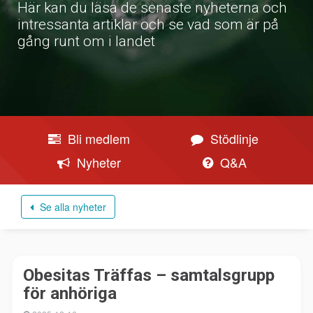
Här kan du läsa de senaste nyheterna och
intressanta artiklar och se vad som är på
gång runt om i landet
Bli medlem
Stödlinje
Nyheter
Q&A
Se alla nyheter
Obesitas Träffas – samtalsgrupp
för anhöriga