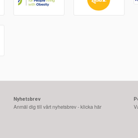
Nyhetsbrev
P
Anmäl dig till vårt nyhetsbrev - klicka här
V