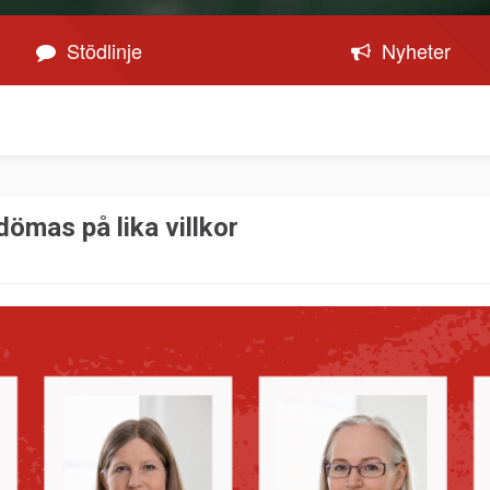
Stödlinje
Nyheter
ömas på lika villkor