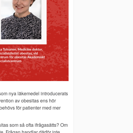
gt som nya läkemedel introducerats
ention av obesitas ens hör
 behövs för patienter med mer
sitas som så ofta ifrågasätts? Om
. Frågan handlar därför inte