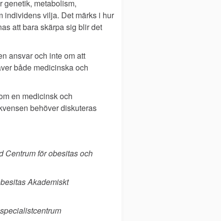
är genetik, metabolism,
 individens vilja. Det märks i hur
att bara skärpa sig blir det
en ansvar och inte om att
kräver både medicinska och
som en medicinsk och
ekvensen behöver diskuteras
vid Centrum för obesitas och
obesitas Akademiskt
 specialistcentrum