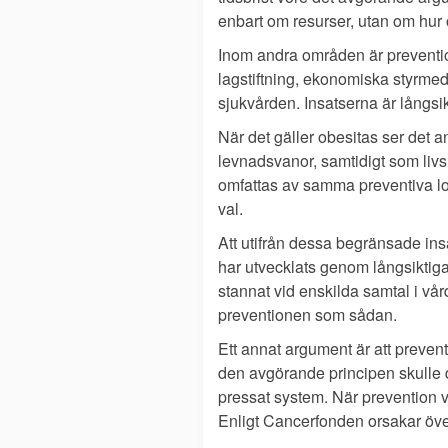
enbart om resurser, utan om hur 
Inom andra områden är prevention
lagstiftning, ekonomiska styrmed
sjukvården. Insatserna är långsikt
När det gäller obesitas ser det a
levnadsvanor, samtidigt som livs
omfattas av samma preventiva log
val.
Att utifrån dessa begränsade insa
har utvecklats genom långsiktiga
stannat vid enskilda samtal i vårde
preventionen som sådan.
Ett annat argument är att preven
den avgörande principen skulle d
pressat system. När prevention v
Enligt Cancerfonden orsakar över