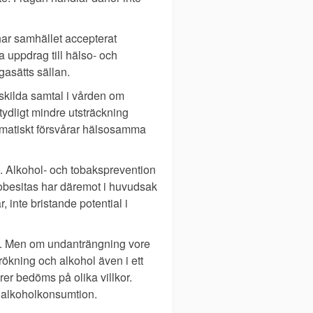
har samhället accepterat
 uppdrag till hälso- och
gasätts sällan.
nskilda samtal i vården om
tydligt mindre utsträckning
tematiskt försvårar hälsosamma
e. Alkohol- och tobaksprevention
 obesitas har däremot i huvudsak
, inte bristande potential i
hov. Men om undanträngning vore
rökning och alkohol även i ett
er bedöms på olika villkor.
m alkoholkonsumtion.