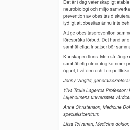
Det är i dag vetenskapligt etabl
neurobiologi och miljö samverkar.
prevention av obesitas diskuter
tydligt att obesitas ännu inte b
Att ge obesitasprevention samma 
förespråka förbud. Det handlar o
samhälleliga insatser bör samma 
Kunskapen finns. Men så länge o
samhällelig utmaning kommer pre
öppet, i vården och i de politis
Jenny Vinglid, generalsekretera
Ylva Trolle Lagerros Professor i 
Liljeholmens universitets vårdce
Anne Christenson, Medicine Dokt
specialistcentrum
Liisa Tolvanen, Medicine doktor,