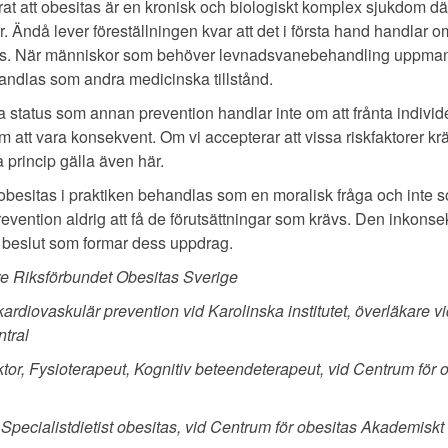
erat att obesitas är en kronisk och biologiskt komplex sjukdom d
 Ändå lever föreställningen kvar att det i första hand handlar om
as. När människor som behöver levnadsvanebehandling uppmanas 
ehandlas som andra medicinska tillstånd.
status som annan prevention handlar inte om att frånta individ
m att vara konsekvent. Om vi accepterar att vissa riskfaktorer 
princip gälla även här.
besitas i praktiken behandlas som en moralisk fråga och inte 
vention aldrig att få de förutsättningar som krävs. Den inkons
ka beslut som formar dess uppdrag.
re Riksförbundet Obesitas Sverige
kardiovaskulär prevention vid Karolinska institutet, överläkare 
ntral
or, Fysioterapeut, Kognitiv beteendeterapeut, vid Centrum för 
 Specialistdietist obesitas, vid Centrum för obesitas Akademiskt