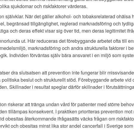
olika sjukdomar och riskfaktorer värderas.
 självklar. När det gäller alkohol- och tobaksrelaterad ohälsa 
el, begränsad tillgänglighet, reglerad marknadsföring och tydliga
iga och deras effekt visar sig över tid, men deras legitimitet ifrå
nnorlunda ut. Här reduceras det förebyggande arbetet ofta till e
medelsmiljö, marknadsföring och andra strukturella faktorer i be
ik. Individen förväntas själv bära ansvaret i en miljö som sys
tser dra slutsatsen att prevention inte fungerar blir missvisand
 politiska beslut och strukturellt stöd. Förebyggande arbete vid
n. Skillnader i resultat speglar därför skillnader i förutsättningar
tion riskerar att tränga undan vård för patienter med större be
en tillämpas konsekvent. I praktiken prioriteras prevention mot 
id obesitas återkommande ifrågasätts väcks frågan om riskfaktor
vikt och obesitas minst lika stor andel cancerfall i Sverige so