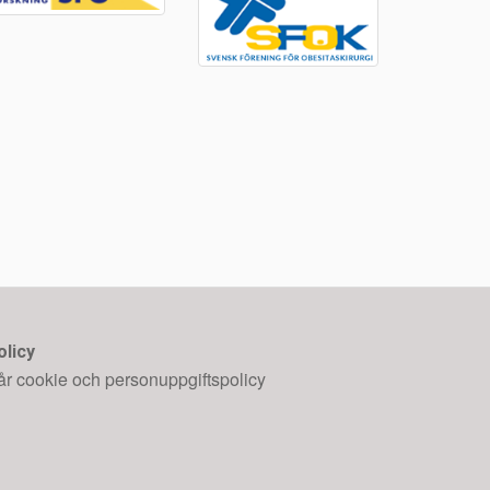
olicy
år cookie och personuppgiftspolicy