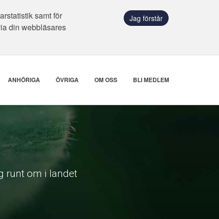
statistik samt för
Jag förstår
via din webbläsares
ANHÖRIGA
ÖVRIGA
OM OSS
BLI MEDLEM
 runt om i landet