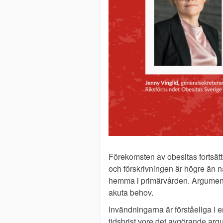
Förekomsten av obesitas fortsätte
och förskrivningen är högre än 
hemma i primärvården. Argumenten
akuta behov.
Invändningarna är förståeliga i 
tidsbrist vore det avgörande ar