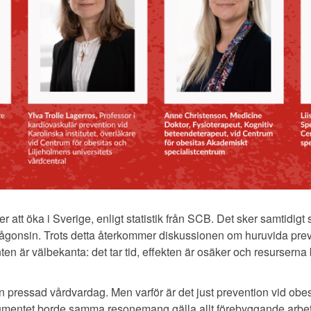
r att öka i Sverige, enligt statistik från SCB. Det sker samtidi
någonsin. Trots detta återkommer diskussionen om huruvida prev
 är välbekanta: det tar tid, effekten är osäker och resurserna
en pressad vårdvardag. Men varför är det just prevention vid obe
gumentet borde samma resonemang gälla allt förebyggande arbete