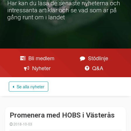
Här kan du läsa de senaste nyheterna och
intressanta artiklar och se vad som är på
gång runt om i landet
Bli medlem
Stödlinje
Nyheter
Q&A
Se alla nyheter
Promenera med HOBS i Västerås
2018-10-03