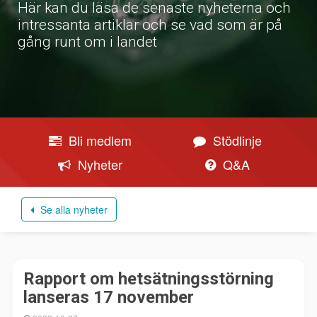
Här kan du läsa de senaste nyheterna och
intressanta artiklar och se vad som är på
gång runt om i landet
Bli medlem
Stödlinje
Nyheter
Q&A
Se alla nyheter
Rapport om hetsätningsstörning
lanseras 17 november