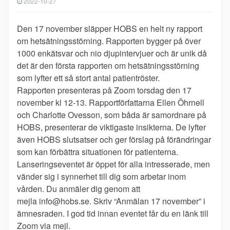
2022-10-27
Den 17 november släpper HOBS en helt ny rapport
om hetsätningsstörning. Rapporten bygger på över
1000 enkätsvar och nio djupintervjuer och är unik då
det är den första rapporten om hetsätningsstörning
som lyfter ett så stort antal patientröster.
Rapporten presenteras på Zoom torsdag den 17
november kl 12-13. Rapportförfattarna Ellen Öhrnell
och Charlotte Ovesson, som båda är samordnare på
HOBS, presenterar de viktigaste insikterna. De lyfter
även HOBS slutsatser och ger förslag på förändringar
som kan förbättra situationen för patienterna.
Lanseringseventet är öppet för alla intresserade, men
vänder sig i synnerhet till dig som arbetar inom
vården. Du anmäler dig genom att
mejla
info@hobs.se
. Skriv “Anmälan 17 november” i
ämnesraden. I god tid innan eventet får du en länk till
Zoom via mejl.