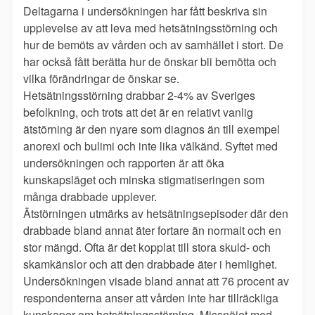
Deltagarna i undersökningen har fått beskriva sin
upplevelse av att leva med hetsätningsstörning och
hur de bemöts av vården och av samhället i stort. De
har också fått berätta hur de önskar bli bemötta och
vilka förändringar de önskar se.
Hetsätningsstörning drabbar 2-4% av Sveriges
befolkning, och trots att det är en relativt vanlig
ätstörning är den nyare som diagnos än till exempel
anorexi och bulimi och inte lika välkänd. Syftet med
undersökningen och rapporten är att öka
kunskapsläget och minska stigmatiseringen som
många drabbade upplever.
Ätstörningen utmärks av hetsätningsepisoder där den
drabbade bland annat äter fortare än normalt och en
stor mängd. Ofta är det kopplat till stora skuld- och
skamkänslor och att den drabbade äter i hemlighet.
Undersökningen visade bland annat att 76 procent av
respondenterna anser att vården inte har tillräckliga
kunskaper om hetsätningsstörning. Missnöjet med