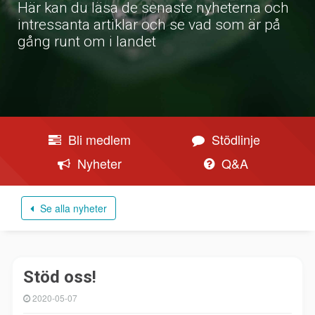
Här kan du läsa de senaste nyheterna och
intressanta artiklar och se vad som är på
gång runt om i landet
Bli medlem
Stödlinje
Nyheter
Q&A
Se alla nyheter
Stöd oss!
2020-05-07