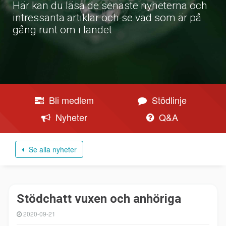
Här kan du läsa de senaste nyheterna och
intressanta artiklar och se vad som är på
gång runt om i landet
Bli medlem
Stödlinje
Nyheter
Q&A
Se alla nyheter
Stödchatt vuxen och anhöriga
2020-09-21