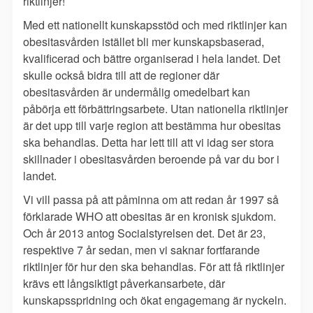
riktlinjer!
Med ett nationellt kunskapsstöd och med riktlinjer kan
obesitasvården istället bli mer kunskapsbaserad,
kvalificerad och bättre organiserad i hela landet. Det
skulle också bidra till att de regioner där
obesitasvården är undermålig omedelbart kan
påbörja ett förbättringsarbete. Utan nationella riktlinjer
är det upp till varje region att bestämma hur obesitas
ska behandlas. Detta har lett till att vi idag ser stora
skillnader i obesitasvården beroende på var du bor i
landet.
Vi vill passa på att påminna om att redan år 1997 så
förklarade WHO att obesitas är en kronisk sjukdom.
Och år 2013 antog Socialstyrelsen det. Det är 23,
respektive 7 år sedan, men vi saknar fortfarande
riktlinjer för hur den ska behandlas. För att få riktlinjer
krävs ett långsiktigt påverkansarbete, där
kunskapsspridning och ökat engagemang är nyckeln.