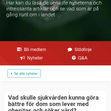
Här kan du läsa de senaste nyheterna och
intressanta artiklar och se vad som är på
gång runt om i landet
Bli medlem
Stödlinje
Nyheter
Q&A
Se alla nyheter
Vad skulle sjukvården kunna göra
bättre för dom som lever med
obesitas och söker vård?