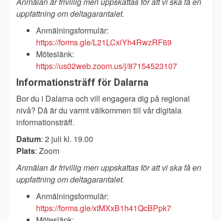
Anmälan är frivillig men uppskattas för att vi ska få en
uppfattning om deltagarantalet.
Anmälningsformulär:
https://forms.gle/L21LCxiYh4RwzRF69
Möteslänk:
https://us02web.zoom.us/j/87154523107
Informationsträff för Dalarna
Bor du i Dalarna och vill engagera dig på regional
nivå? Då är du varmt välkommen till vår digitala
informationsträff.
Datum
: 2 juli kl. 19.00
Plats
: Zoom
Anmälan är frivillig men uppskattas för att vi ska få en
uppfattning om deltagarantalet.
Anmälningsformulär:
https://forms.gle/xtMXxB1h41QcBPpk7
Möteslänk: