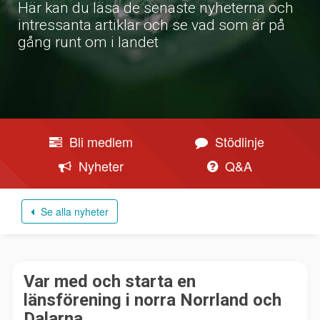
Här kan du läsa de senaste nyheterna och
intressanta artiklar och se vad som är på
gång runt om i landet
Bli medlem
Stödlinje
Nyheter
Q&A
Se alla nyheter
Var med och starta en
länsförening i norra Norrland och
Dalarna