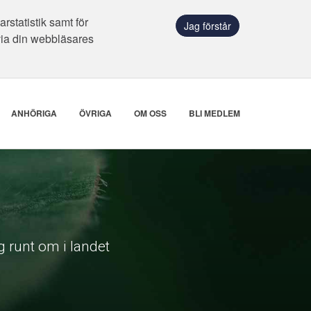
statistik samt för
Jag förstår
via din webbläsares
ANHÖRIGA
ÖVRIGA
OM OSS
BLI MEDLEM
 runt om i landet