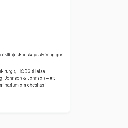
 riktlinjer/kunskapsstyrning gör
skirurgi), HOBS (Hälsa
ag, Johnson & Johnson – ett
seminarium om obesitas i