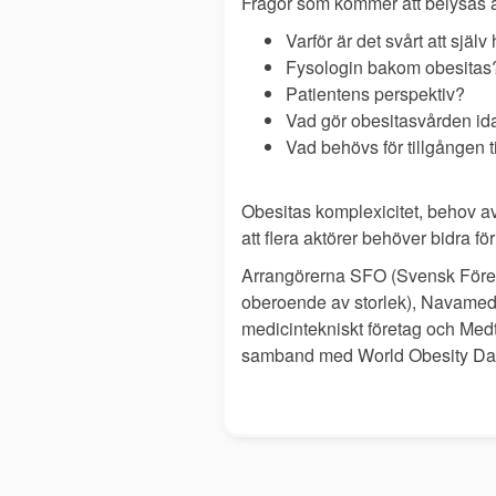
Frågor som kommer att belysas ä
Varför är det svårt att själ
Fysologin bakom obesitas
Patientens perspektiv?
Vad gör obesitasvården idag
Vad behövs för tillgången t
Obesitas komplexicitet, behov av
att flera aktörer behöver bidra fö
Arrangörerna SFO (Svensk Föreni
oberoende av storlek), Navamedi
medicintekniskt företag och Medtr
samband med World Obesity Day