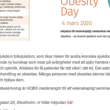
 sjukdom folksjukdom, som ökar risken för andra kroniska sjukdo
ande ny kunskap som visar på svårigheter med att själv hantera 
ojämlik. Alldeles för få patienter får rätt vård i rätt tid. Det sak
behandling av obesitas. Många personer med obesitas känner id
ch hjälpa dem.
eskrivning är HOBS medarrangör till ett vetenskapligt seminar
atan 22, Stockholm. ni hittar inbjudan
här