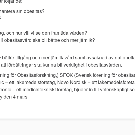
r följande:
v hantera sin obesitas?
?
, och hur vill vi se den framtida vården?
ill obesitasvård ska bli bättre och mer jämlik?
 bättre tillgång och mer jämlik vård samt avsaknad av nationella
r att förbättringar ska kunna bli verklighet i obesitasvården.
ng för Obesitasforskning,) SFOK (Svensk förening för obesita
c – ett läkemedelsföretag, Novo Nordisk – ett läkemedelsföret
onic – ett medicintekniskt företag, bjuder in till vetenskapligt 
 den 4 mars.