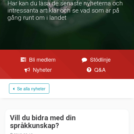
Här kan du läsa de senaste nyheterna och
intressanta artiklar och se vad som är på
gång runt om i landet
Bli medlem
Stödlinje
Nyheter
Q&A
Se alla nyheter
Vill du bidra med din
språkkunskap?