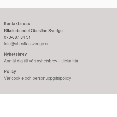
Kontakta oss
Riksförbundet Obesitas Sverige
073-687 84 51
info@obesitassverige.se
Nyhetsbrev
Anmäl dig till vårt nyhetsbrev - klicka här
Policy
Vår cookie och personuppgiftspolicy