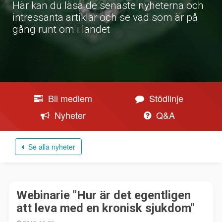
Här kan du läsa de senaste nyheterna och
intressanta artiklar och se vad som är på
gång runt om i landet
Bli medlem
Stödlinje
Nyheter
Q&A
Se alla nyheter
Webinarie "Hur är det egentligen
att leva med en kronisk sjukdom"