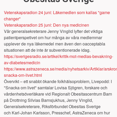
Vetenskapsradion 24 juni: Läkemedlen som kallas "game
changer"
Vetenskapsradion 25 juni: Den nya medicinen
Vår generalsekreterare Jenny Vinglid lyfter det viktiga
patientperspetivet om hur många av våra medlemmar
upplever de nya läkemedel men även den oacceptabla
situationen att de inte är subventionerade idag.
https://sverigesradio.se/artikel/kritik-mot-medias-bevakning-
av-diabetesmedicin
https://www.astrazeneca.se/media/nyhetsarkiv/Artiklar/arskro
snacka-om-livet.html
Övervikt – ett snabbt ökande folkhälsoproblem, Livepodd: I
"Snacka om livet" samtalar Lovisa Sjögren, forskare och
vårdenhetsöverläkare vid Regionalt Obesitascentrum Barn
på Drottning Silvias Barnsjukhus, Jenny Vinglid,
Generalsekreterare, Riksförbundet Obesitas Sverige
och Karl-Johan Karlsson, Presschef, AstraZeneca om hur