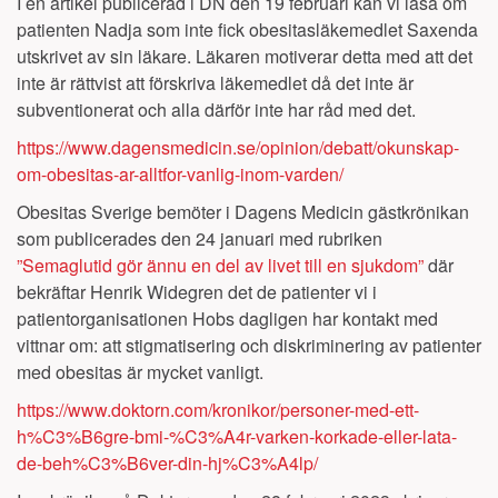
I en artikel publicerad i DN den 19 februari kan vi läsa om
patienten Nadja som inte fick obesitasläkemedlet Saxenda
utskrivet av sin läkare. Läkaren motiverar detta med att det
inte är rättvist att förskriva läkemedlet då det inte är
subventionerat och alla därför inte har råd med det.
https://www.dagensmedicin.se/opinion/debatt/okunskap-
om-obesitas-ar-alltfor-vanlig-inom-varden/
Obesitas Sverige bemöter i Dagens Medicin gästkrönikan
som publicerades den 24 januari med rubriken
”Semaglutid gör ännu en del av livet till en sjukdom”
där
bekräftar Henrik Widegren det de patienter vi i
patientorganisationen Hobs dagligen har kontakt med
vittnar om: att stigmatisering och diskriminering av patienter
med obesitas är mycket vanligt.
https://www.doktorn.com/kronikor/personer-med-ett-
h%C3%B6gre-bmi-%C3%A4r-varken-korkade-eller-lata-
de-beh%C3%B6ver-din-hj%C3%A4lp/