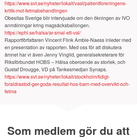
https://www.svt.se/nyheter/lokalt/vast/patientforeningens-
kritik-mot-fetmabehandlingen
Obesitas Sverige blir intervjuade om den ökningen av IVO
anmälningar kring magsäcksballongen.
https://ephi.se/halsa/ar-smal-ett-val/
Rapportförfattaren Vincent Flink Amble-Naess inleder med
en presentation av rapporten. Med oss för att diskutera
ämnet har vi även Jenny Vinglid, generalsekreterare för
Riksförbundet HOBS – Hälsa oberoende av storlek, och
Gustaf Drougge, VD på Tankesmedjan Synaps.
https://www.svt.se/nyheter/lokalt/stockholm/tidigt-
foraldrastod-ger-goda-resultat-hos-barn-med-overvikt-och-
fetma
Som medlem gör du att