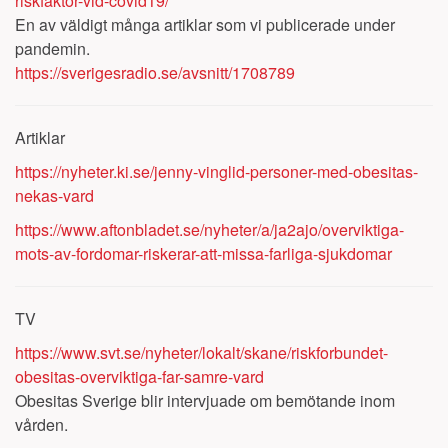
riskfaktor-vid-covid19/
En av väldigt många artiklar som vi publicerade under
pandemin.
https://sverigesradio.se/avsnitt/1708789
Artiklar
https://nyheter.ki.se/jenny-vinglid-personer-med-obesitas-
nekas-vard
https://www.aftonbladet.se/nyheter/a/ja2ajo/overviktiga-
mots-av-fordomar-riskerar-att-missa-farliga-sjukdomar
TV
https://www.svt.se/nyheter/lokalt/skane/riskforbundet-
obesitas-overviktiga-far-samre-vard
Obesitas Sverige blir intervjuade om bemötande inom
vården.