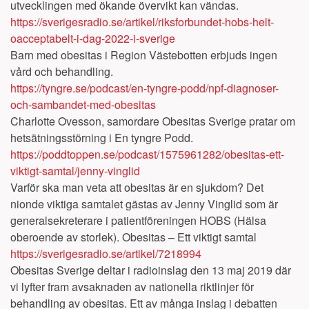
utvecklingen med ökande övervikt kan vändas.
https://sverigesradio.se/artikel/riksforbundet-hobs-helt-
oacceptabelt-i-dag-2022-i-sverige
Barn med obesitas i Region Västebotten erbjuds ingen
vård och behandling.
https://tyngre.se/podcast/en-tyngre-podd/npf-diagnoser-
och-sambandet-med-obesitas
Charlotte Ovesson, samordare Obesitas Sverige pratar om
hetsätningsstörning i En tyngre Podd.
https://poddtoppen.se/podcast/1575961282/obesitas-ett-
viktigt-samtal/jenny-vinglid
Varför ska man veta att obesitas är en sjukdom? Det
nionde viktiga samtalet gästas av Jenny Vinglid som är
generalsekreterare i patientföreningen HOBS (Hälsa
oberoende av storlek). Obesitas – Ett viktigt samtal
https://sverigesradio.se/artikel/7218994
Obesitas Sverige deltar i radioinslag den 13 maj 2019 där
vi lyfter fram avsaknaden av nationella riktlinjer för
behandling av obesitas. Ett av många inslag i debatten