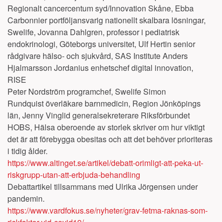
Regionalt cancercentum syd/Innovation Skåne,
Ebba
Carbonnier
portföljansvarig nationellt skalbara lösningar,
Swelife,
Jovanna Dahlgren,
professor i pediatrisk
endokrinologi, Göteborgs universitet,
Ulf Hertin
senior
rådgivare hälso- och sjukvård, SAS Institute
Anders
Hjalmarsson Jordanius
enhetschef digital innovation,
RISE
Peter Nordström
programchef, Swelife
Simon
Rundquist
överläkare barnmedicin, Region Jönköpings
län,
Jenny Vinglid
generalsekreterare Riksförbundet
HOBS, Hälsa oberoende av storlek skriver om hur viktigt
det är att förebygga obesitas och att det behöver prioriteras
i tidig ålder.
https://www.altinget.se/artikel/debatt-orimligt-att-peka-ut-
riskgrupp-utan-att-erbjuda-behandling
Debattartikel tillsammans med Ulrika Jörgensen under
pandemin.
https://www.vardfokus.se/nyheter/grav-fetma-raknas-som-