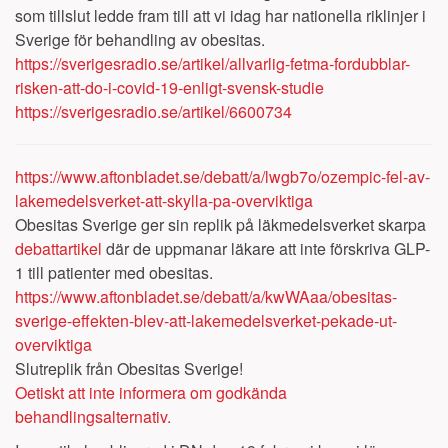
som tillslut ledde fram till att vi idag har nationella riklinjer i
Sverige för behandling av obesitas.
https://sverigesradio.se/artikel/allvarlig-fetma-fordubblar-
risken-att-do-i-covid-19-enligt-svensk-studie
https://sverigesradio.se/artikel/6600734
https://www.aftonbladet.se/debatt/a/lwgb7o/ozempic-fel-av-
lakemedelsverket-att-skylla-pa-overviktiga
Obesitas Sverige ger sin replik på läkmedelsverket skarpa
debattartikel
där de uppmanar läkare att inte förskriva GLP-
1 till patienter med obesitas.
https://www.aftonbladet.se/debatt/a/kwWAaa/obesitas-
sverige-effekten-blev-att-lakemedelsverket-pekade-ut-
overviktiga
Slutreplik från Obesitas Sverige!
Oetiskt att inte informera om godkända
behandlingsalternativ.