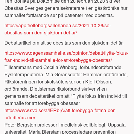
I en krönika på Doktorn.se den 28 februari 2023 skriver
Obesitas Sveriges generalsekreterare i en gästkrönika hur
samhället fortfarande ser på patienter med obesitas.
https://app.trelleborgsallehanda.se/2021-10-26/se-
obesitas-som-den-sjukdom-det-ar/
Debattartikel om att se obesitas som den sjukdom det är.
https://www.dagenssamhalle.se/opinion/debatt/flytta-fokus-
fran-individ-till-samhalle-for-att-forebygga-obesitas/
Tillsammans med Cecilia Winberg, förbundsordförande,
Fysioterapeuterna, Mia Göransdotter Hammar, ordförande,
Riksföreningen för skolsköterskor och Kjell Olsson,
ordförande, Dietisternas riksförbund skriver vi en
gemensam debattartikel om att "Flytta fokus från individ till
samhälle för att förebygga obesitas"
https://www.svd.se/a/lERbjA/att-forebygga-fetma-bor-
prioriteras-mer
Peter Bergsten
professor i medicinsk cellbiologi, Uppsala
universitet,
Maria Bjerstam
processledare prevention