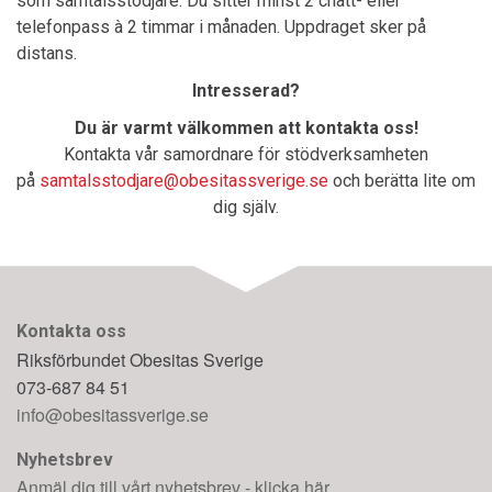
som samtalsstödjare. Du sitter minst 2 chatt- eller
telefonpass à 2 timmar i månaden. Uppdraget sker på
distans.
Intresserad?
Du är varmt välkommen att kontakta oss!
Kontakta vår samordnare för stödverksamheten
på
samtalsstodjare@obesitassverige.se
och berätta lite om
dig själv.
Kontakta oss
Riksförbundet Obesitas Sverige
073-687 84 51
info@obesitassverige.se
Nyhetsbrev
Anmäl dig till vårt nyhetsbrev - klicka här