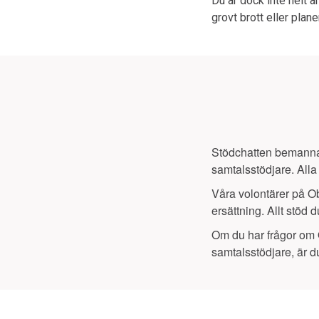
Du är dock inte helt an
grovt brott eller plan
Stödchatten bemannas 
samtalsstödjare. All
Våra volontärer på Ob
ersättning. Allt stöd d
Om du har frågor om O
samtalsstödjare, är 