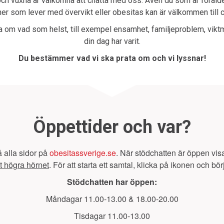
 vuxna är välkomna att chatta med oss. Även du som är förälder 
er som lever med övervikt eller obesitas kan är välkommen till c
 om vad som helst, till exempel ensamhet, familjeproblem, vikt
din dag har varit.
Du bestämmer vad vi ska prata om och vi lyssnar!
Öppettider och var?
å alla sidor på
obesitassverige
.se
. När stödchatten är öppen vi
et högra hörnet
. För att starta ett samtal, klicka på ikonen och bör
Stödchatten har öppen:
Måndagar 11.00-13.00 & 18.00-20.00
Tisdagar 11.00-13.00