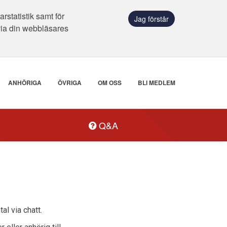
statistik samt för
Jag förstår
via din webbläsares
ANHÖRIGA
ÖVRIGA
OM OSS
BLI MEDLEM
Q&A
al via chatt.