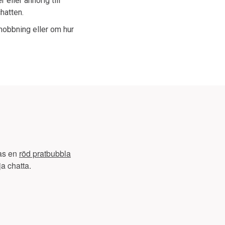
eller anhörig till
hatten.
mobbning eller om hur
sas en
röd pratbubbla
ja chatta.