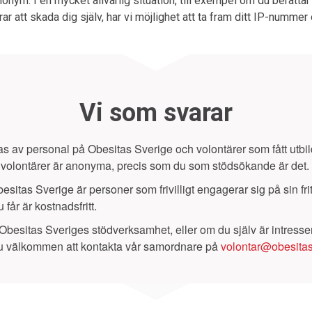
onym. I en mycket allvarlig situation, till exempel om du berättar a
erar att skada dig själv, har vi möjlighet att ta fram ditt IP-numme
Vi som svarar
av personal på Obesitas Sverige och volontärer som fått utbildn
a volontärer är anonyma, precis som du som stödsökande är det.
esitas Sverige är personer som frivilligt engagerar sig på sin fr
u får är kostnadsfritt.
besitas Sveriges stödverksamhet, eller om du själv är intressera
du välkommen att kontakta vår samordnare på
volontar@obesitas