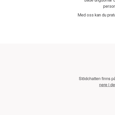
Både ungdomar och
person
Med oss kan du prata
Stödchatten finns p
nere i d