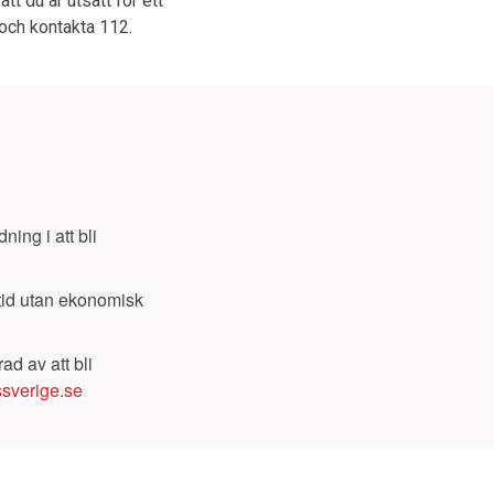
tt du är utsatt för ett
r och kontakta 112.
ing i att bli
itid utan ekonomisk
d av att bli
sverige.se