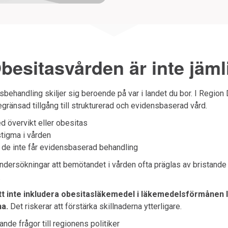
besitasvården är inte jäml
asbehandling skiljer sig beroende på var i landet du bor. I Region
gränsad tillgång till strukturerad och evidensbaserad vård.
d övervikt eller obesitas
tigma i vården
 de inte får evidensbaserad behandling
undersökningar att bemötandet i vården ofta präglas av bristan
.
att inte inkludera obesitasläkemedel i läkemedelsförmånen l
na.
Det riskerar att förstärka skillnaderna ytterligare.
ljande frågor till regionens politiker