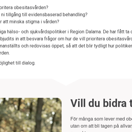
ioritera obesitasvården?
 ni tillgång till evidensbaserad behandling?
ör att minska stigma i vården?
liga hälso- och sjukvårdspolitiker i Region
Dalarna
. De har fått ta
judits in att besvara frågor om hur de vill prioritera obesitasvår
nställts och redovisas öppet, så att det blir tydligt hur politiker
rden.
jlighet till dialog.
Vill du bidra 
För många som lever med obes
utan om att bli tagen på allva