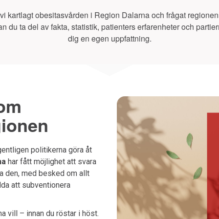
 vi kartlagt obesitasvården i Region Dalarna och frågat regionens 
n du ta del av fakta, statistik, patienters erfarenheter och partie
dig en egen uppfattning.
 om
gionen
entligen politikerna göra åt
na
har fått möjlighet att svara
ra den, med besked om allt
dda att subventionera
vill – innan du röstar i höst.