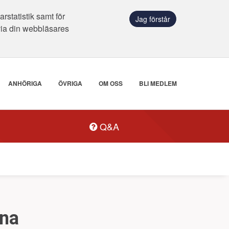
statistik samt för
Jag förstår
via din webbläsares
ANHÖRIGA
ÖVRIGA
OM OSS
BLI MEDLEM
Q&A
rna