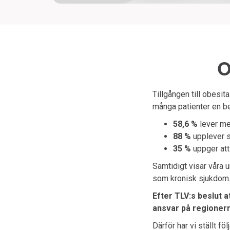
O
Tillgången till obesit
många patienter en be
58,6 %
lever me
88 %
upplever s
35 %
uppger att
Samtidigt visar våra 
som kronisk sjukdom
Efter TLV:s beslut 
ansvar på regioner
Därför har vi ställt fö