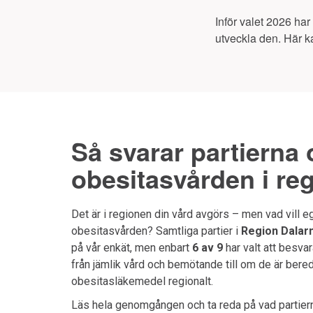
Inför valet 2026 har
utveckla den. Här ka
Så svarar partierna
obesitasvården i re
Det är i regionen din vård avgörs – men vad vill eg
obesitasvården? Samtliga partier i
Region Dalar
på vår enkät, men enbart
6 av 9
har valt att besva
från jämlik vård och bemötande till om de är bere
obesitasläkemedel regionalt.
Läs hela genomgången och ta reda på vad partierna 