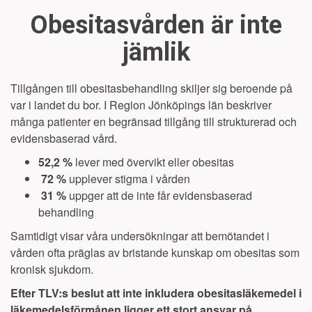
Obesitasvården är inte
jämlik
Tillgången till obesitasbehandling skiljer sig beroende på
var i landet du bor. I Region Jönköpings län
beskriver
många patienter en begränsad tillgång till strukturerad och
evidensbaserad vård.
52,2 %
lever med övervikt eller obesitas
72 %
upplever stigma i vården
31 %
uppger att de inte får evidensbaserad
behandling
Samtidigt visar våra undersökningar att bemötandet i
vården ofta präglas av bristande kunskap om obesitas som
kronisk sjukdom.
Efter TLV:s beslut att inte inkludera obesitasläkemedel i
läkemedelsförmånen ligger ett stort ansvar på