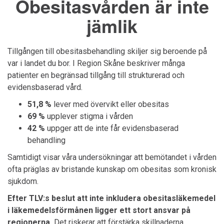
Obesitasvården är inte
jämlik
Tillgången till obesitasbehandling skiljer sig beroende på
var i landet du bor. I Region
Skåne
beskriver många
patienter en begränsad tillgång till strukturerad och
evidensbaserad vård.
51,8 %
lever med övervikt eller obesitas
69 %
upplever stigma i vården
42 %
uppger att de inte får evidensbaserad
behandling
Samtidigt visar våra undersökningar att bemötandet i vården
ofta präglas av bristande kunskap om obesitas som kronisk
sjukdom.
Efter TLV:s beslut att inte inkludera obesitasläkemedel
i läkemedelsförmånen ligger ett stort ansvar på
regionerna.
Det riskerar att förstärka skillnaderna