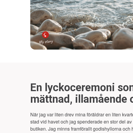
En lyckoceremoni som
mättnad, illamående o
När jag var liten drev mina föräldrar en liten kvart
stad vid havet och jag spenderade en stor del a
butiken. Jag minns framförallt godishyllorna och 