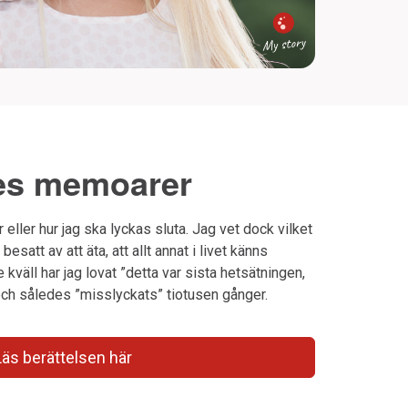
res memoarer
r eller hur jag ska lyckas sluta. Jag vet dock vilket
besatt av att äta, att allt annat i livet känns
e kväll har jag lovat ”detta var sista hetsätningen,
och således ”misslyckats” tiotusen gånger.
Läs berättelsen här