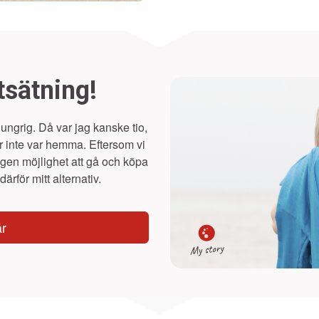
tsätning!
ungrig. Då var jag kanske tio,
r inte var hemma. Eftersom vi
ngen möjlighet att gå och köpa
ärför mitt alternativ.
är