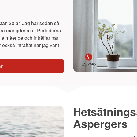
stan 30 år. Jag har sedan så
stora mängder mat. Perioderna
a mående och inträffar när
också inträffat när jag varit
är
Hetsätnings
Aspergers