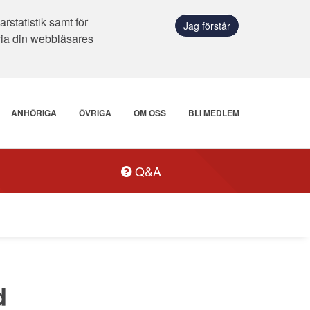
statistik samt för
Jag förstår
via din webbläsares
ANHÖRIGA
ÖVRIGA
OM OSS
BLI MEDLEM
Q&A
d