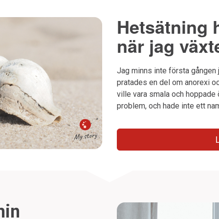
Hetsätning 
när jag växt
Jag minns inte första gången j
pratades en del om anorexi och
ville vara smala och hoppade 
problem, och hade inte ett na
min