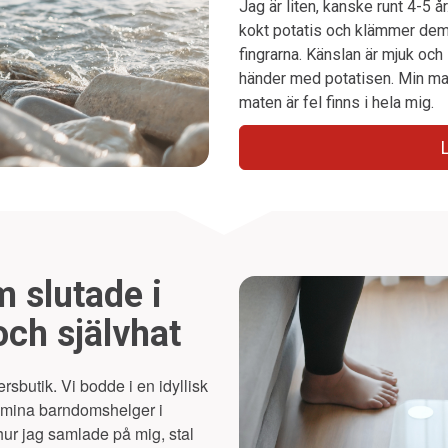
Jag är liten, kanske runt 4-5 å
kokt potatis och klämmer dem
fingrarna. Känslan är mjuk och 
händer med potatisen. Min mam
maten är fel finns i hela mig.
 slutade i
ch självhat
ersbutik. Vi bodde i en idyllisk
v mina barndomshelger i
hur jag samlade på mig, stal