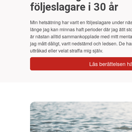
följeslagare i 30 år
Min hetsätning har varit en följeslagare under nä
länge jag kan minnas haft perioder där jag ätit 
är nästan alltid sammankopplade med mitt mental
jag mått dåligt, varit nedstämd och ledsen. De har 
uttråkad eller velat straffa mig själv.
Läs berättelsen h