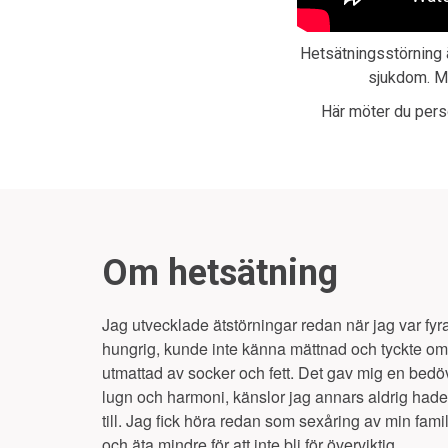
Hetsätningsstörning ä
sjukdom. Må
Här möter du pers
Om hetsätning
Jag utvecklade ätstörningar redan när jag var fyra,
hungrig, kunde inte känna mättnad och tyckte om 
utmattad av socker och fett. Det gav mig en bedö
lugn och harmoni, känslor jag annars aldrig hade
till. Jag fick höra redan som sexåring av min famil
och äta mindre för att inte bli för överviktig.