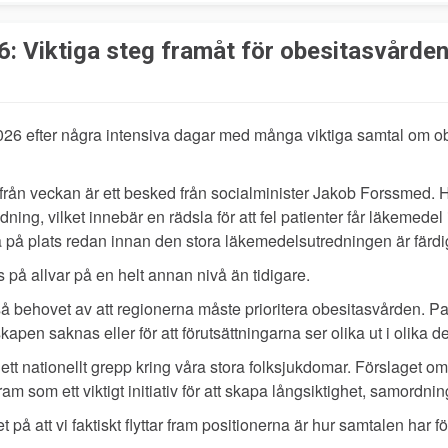
 Viktiga steg framåt för obesitasvårde
6 efter några intensiva dagar med många viktiga samtal om obe
från veckan är ett besked från socialminister Jakob Forssmed. Ha
ning, vilket innebär en rädsla för att fel patienter får läkemed
 på plats redan innan den stora läkemedelsutredningen är färdi
s på allvar på en helt annan nivå än tidigare.
behovet av att regionerna måste prioritera obesitasvården. Pat
kapen saknas eller för att förutsättningarna ser olika ut i olika de
tt nationellt grepp kring våra stora folksjukdomar. Förslaget om
 som ett viktigt initiativ för att skapa långsiktighet, samordning
på att vi faktiskt flyttar fram positionerna är hur samtalen har f