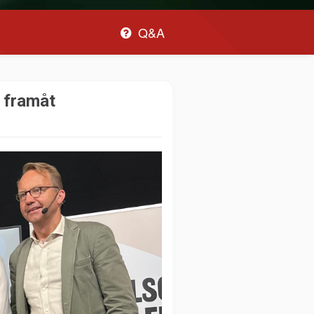
Q&A
v framåt