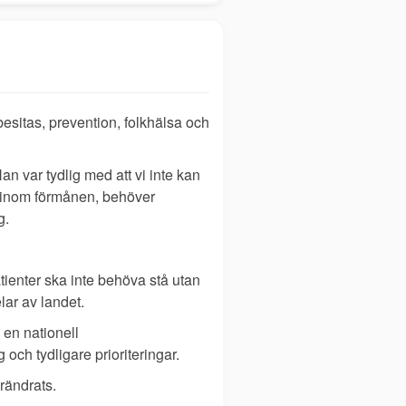
n
sitas, prevention, folkhälsa och
n var tydlig med att vi inte kan
el inom förmånen, behöver
g.
ienter ska inte behöva stå utan
lar av landet.
 en nationell
 och tydligare prioriteringar.
örändrats.