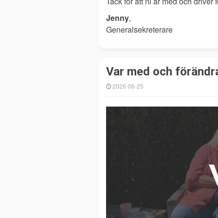
Tack för att ni är med och driver 
Jenny
,
Generalsekreterare
Var med och förändra
2026-06-25