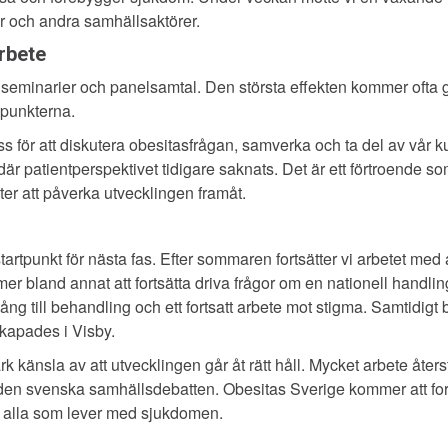
r och andra samhällsaktörer.
arbete
seminarier och panelsamtal. Den största effekten kommer ofta 
punkterna.
oss för att diskutera obesitasfrågan, samverka och ta del av vår kun
r patientperspektivet tidigare saknats. Det är ett förtroende 
ter att påverka utvecklingen framåt.
tpunkt för nästa fas. Efter sommaren fortsätter vi arbetet med a
 bland annat att fortsätta driva frågor om en nationell handlin
gång till behandling och ett fortsatt arbete mot stigma. Samtidigt
kapades i Visby.
 känsla av att utvecklingen går åt rätt håll. Mycket arbete åter
i den svenska samhällsdebatten. Obesitas Sverige kommer att fort
för alla som lever med sjukdomen.