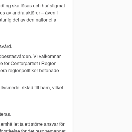
andling ska lösas och hur stigmat
es av andra aktörer – även i
naturlig del av den nationella
svård.
a obesitasvården. Vi välkomnar
re för Centerpartiet i Region
lera regionpolitiker betonade
smedel riktad till barn, vilket
teras.
mhället ta ett större ansvar för
förståelse för det resonemanget,