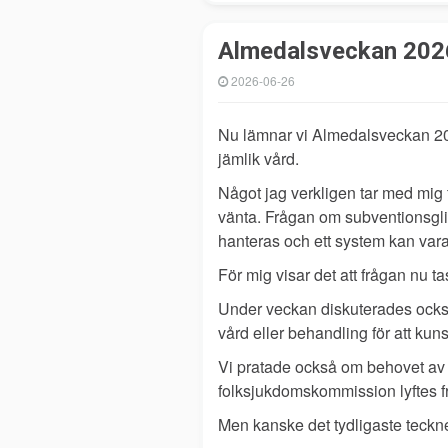
Almedalsveckan 2026:
2026-06-26
Nu lämnar vi Almedalsveckan 202
jämlik vård.
Något jag verkligen tar med mig 
vänta. Frågan om subventionsglid
hanteras och ett system kan vara
För mig visar det att frågan nu ta
Under veckan diskuterades också 
vård eller behandling för att kuns
Vi pratade också om behovet av e
folksjukdomskommission lyftes fram
Men kanske det tydligaste tecknet 