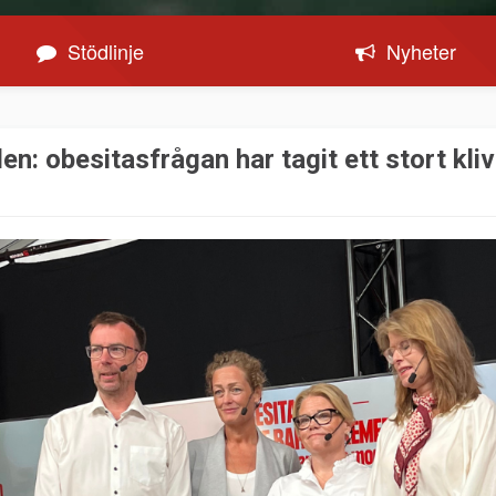
Stödlinje
Nyheter
n: obesitasfrågan har tagit ett stort kli