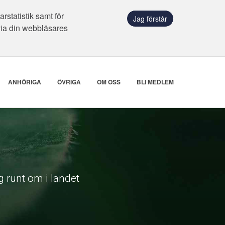
statistik samt för
Jag förstår
via din webbläsares
ANHÖRIGA
ÖVRIGA
OM OSS
BLI MEDLEM
 runt om i landet