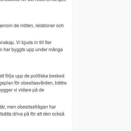
genom de möten, relationer och
skap. Vi bjuds in till fler
som har byggts upp under många
tt följa upp de politiska besked
gsplan för obesitasvården, bättre
 bygger vi vidare på de
står, men obesitasfrågan har
sätta driva på för att den också