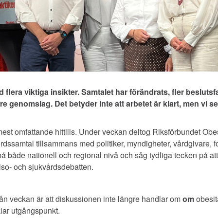
era viktiga insikter. Samtalet har förändrats, fler beslutsfa
rre genomslag. Det betyder inte att arbetet är klart, men vi ser
t omfattande hittills. Under veckan deltog Riksförbundet Obesit
ordssamtal tillsammans med politiker, myndigheter, vårdgivare, f
på både nationell och regional nivå och såg tydliga tecken på att 
lso- och sjukvårdsdebatten.
rån veckan är att diskussionen inte längre handlar om
om
obesita
klar utgångspunkt.