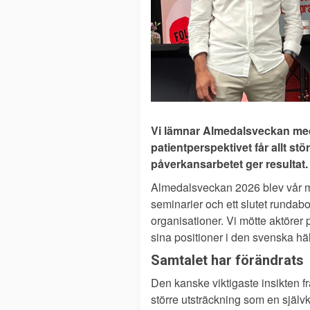
Vi lämnar Almedalsveckan med fl
patientperspektivet får allt stö
påverkansarbetet ger resultat.
Almedalsveckan 2026 blev vår mes
seminarier och ett slutet rundab
organisationer. Vi mötte aktörer 
sina positioner i den svenska hä
Samtalet har förändrats
Den kanske viktigaste insikten f
större utsträckning som en själv