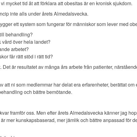
 mycket tid åt att förklara att obesitas är en kronisk sjukdom.
ncip inte alls under årets Almedalsvecka.
ygger ett system som fungerar för människor som lever med obe
 till behandling?
k vård över hela landet?
gande arbetet?
kor får rätt stöd i rätt tid?
vt. Det är resultatet av många års arbete från patienter, närståen
 av att ni som medlemmar har delat era erfarenheter, berättat om er
re behandling och bättre bemötande.
 kvar framför oss. Men efter årets Almedalsvecka känner jag hopp
 är mer kunskapsbaserad, mer jämlik och bättre anpassad för 