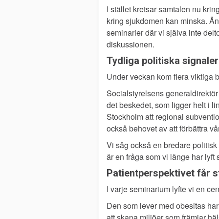
I stället kretsar samtalen nu kri
kring sjukdomen kan minska. Ännu
seminarier där vi själva inte delto
diskussionen.
Tydliga politiska signaler
Under veckan kom flera viktiga be
Socialstyrelsens generaldirektör
det beskedet, som ligger helt i li
Stockholm att regional subventio
också behovet av att förbättra vå
Vi såg också en bredare politisk
är en fråga som vi länge har lyft
Patientperspektivet får 
I varje seminarium lyfte vi en c
Den som lever med obesitas har r
att skapa miljöer som främjar h