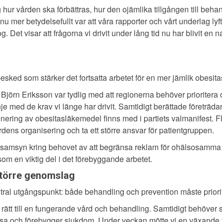
ng hur vården ska förbättras, hur den ojämlika tillgången till beh
 mer betydelsefullt var att våra rapporter och vårt underlag lyft
g. Det visar att frågorna vi drivit under lång tid nu har blivit en 
sked som stärker det fortsatta arbetet för en mer jämlik obesita
 Björn Eriksson var tydlig med att regionerna behöver prioriter
nje med de krav vi länge har drivit. Samtidigt berättade företräda
nering av obesitasläkemedel finns med i partiets valmanifest. F
rdens organisering och ta ett större ansvar för patientgruppen.
 samsyn kring behovet av att begränsa reklam för ohälsosamma liv
 som en viktig del i det förebyggande arbetet.
större genomslag
entral utgångspunkt: både behandling och prevention måste priori
ätt till en fungerande vård och behandling. Samtidigt behöver sa
älsa och förebygger sjukdom. Under veckan mötte vi en växande 