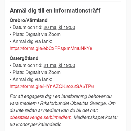
Anmäl dig till en informationsträff
Örebro/Värmland
• Datum och tid:
20 maj kl 19:00
•
Plats: Digitalt via Zoom
•
Anmäl dig via länk:
https://forms.gle/ebCxFPsj8mMmuNkY8
Östergötland
•
Datum och tid:
21 maj kl 19:00
•
Plats: Digitalt via Zoom
•
Anmäl dig via länk:
https://forms.gle/HYnAZQK2o22SA5TP6
För att engagera dig i en länsförening behöver du
vara medlem i Riksförbundet Obesitas Sverige. Om
du inte redan är medlem kan du bli det här:
obesitassverige.se/blimedlem
. Medlemskapet kostar
50 kronor per kalenderår.