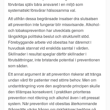
förväntas själv bära ansvaret i en miljö som
systematiskt försvårar hälsosamma val.
Att utifrån dessa begränsade insatser dra slutsatsen
att prevention inte fungerar blir missvisande. Alkohol-
och tobaksprevention har utvecklats genom
långsiktiga politiska beslut och strukturellt stöd.
Förebyggande arbete vid obesitas har däremot i
huvudsak stannat vid enskilda samtal i vården.
Skillnader i resultat speglar därför skillnader i
förutsättningar, inte bristande potential i preventionen
som sådan.
Ett annat argument är att prevention riskerar att tränga
undan vård för patienter med större behov. Men om
undanträngning vore den avgörande principen skulle
den tillämpas konsekvent. I praktiken prioriteras
prevention mot rökning och alkohol även i ett pressat
system. När prevention vid obesitas återkommande
ifrågasätts väcks frågan om riskfaktorer bedöms på