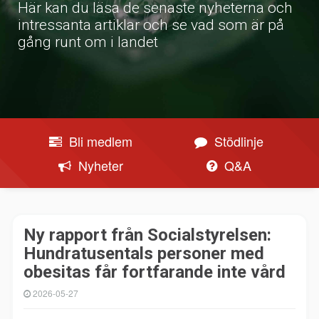
Här kan du läsa de senaste nyheterna och
intressanta artiklar och se vad som är på
gång runt om i landet
Bli medlem
Stödlinje
Nyheter
Q&A
Ny rapport från Socialstyrelsen:
Hundratusentals personer med
obesitas får fortfarande inte vård
2026-05-27